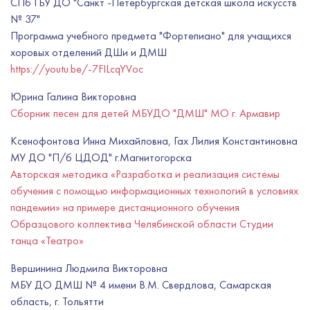
СПб ГБУ ДО "Санкт -Петербургская детская школа искусств
№ 37"
Программа учебного предмета "Фортепиано" для учащихся
хоровых отделений ДШи и ДМШ
https://youtu.be/-7FILcqYVoc
Юрина Галина Викторовна
Сборник песен для детей МБУДО "ДМШ" МО г. Армавир
Ксенофонтова Инна Михайловна, Гах Лилия Константиновна
МУ ДО "П/б ЦДОД" г.Магнитогорска
Авторская методика «Разработка и реализация системы
обучения с помощью информационных технологий в условиях
пандемии» на примере дистанционного обучения
Образцового коллектива Челябинской области Студии
танца «Театро»
Вершинина Людмила Викторовна
МБУ ДО ДМШ № 4 имени В.М. Свердлова, Самарская
область, г. Тольятти