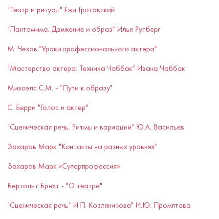
"Театр и ритуал" Ежи Гротовский
"Пантомима. Движение и образ" Илья Рутберг​​​​​​​
​​​​​​​М. Чехов "Уроки профессионального актера"
"Мастерство актера: Техника Чаббак" Ивана Чаббак
Михоэлс С.М. - "Пути к образу"
С. Берри "Голос и актер"
"Сценическая речь. Ритмы и вариации" Ю.А. Васильев
Захаров Марк "Контакты на разных уровнях"
Захаров Марк «Суперпрофессия»
Бертольт Брехт - "О театре"
"Сценическая речь" И.П. Козлянинова" И.Ю. Промптова