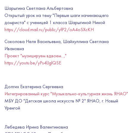
Шарыгина Светлана Альбертовна
Открытый урок на тему "Первые шаги начинающего
домриста" с ученицей 1 класса Шарыгиной Ниной
https://cloud.mail.ru/public/yfP2/oA4oSXcKH
Соколова Неля Васильевна, Шайхуллина Светлана
Ивановна
Проект "музицируем вдвоем...,"
https://youtu.be/yPs4lJglQSE
Долгих Екатерина Сергеевна
Интегрированный курс "Музыкально-культурная жизнь ЯНАО"
МБУ ДО "Детская школа искусств № 2" ЯНАО, г. Новый
Уренгой
Лебедева Ирина Валентиновна