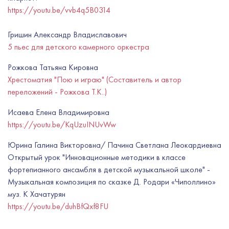
https://youtu.be/vvb4q5B0314
Гришин Александр Владиславович
5 пьес для детского камерного оркестра
Рожкова Татьяна Кировна
Хрестоматия "Пою и играю" (Составитель и автор
переложений - Рожкова Т.К..)
Исаева Елена Владимировна
https://youtu.be/KqUzuINUvWw
Юрина Галина Викторовна/ Пачина Светлана Леокардиевна
Открытый урок "Инновационные методики в классе
фортепианного ансамбля в детской музыкальной школе" -
Музыкальная композиция по сказке Д. Родари «Чиполлино»
муз. К Хачатурян
https://youtu.be/duhBfQxf8FU