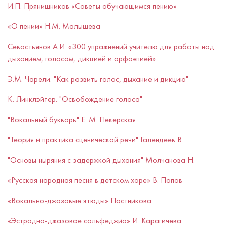
И.П. Прянишников «Советы обучающимся пению»
«О пении» Н.М. Малышева
Севостьянов А.И. «300 упражнений учителю для работы над
дыханием, голосом, дикцией и орфоэпией»
Э.М. Чарели. "Как развить голос, дыхание и дикцию"
К. Линклэйтер. "Освобождение голоса"
"Вокальный букварь" Е. М. Пекерская
"Теория и практика сценической речи" Галендеев В.
"Основы ныряния с задержкой дыхания" Молчанова Н.
«Русская народная песня в детском хоре» В. Попов
«Вокально-джазовые этюды» Постникова
«Эстрадно-джазовое сольфеджио» И. Карагичева