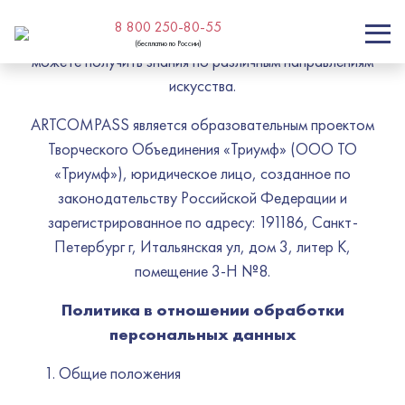
Добро пожаловать в ARTCOMPASS (АРТКОМПАС) -
8 800 250-80-55
Российская образовательная платформа, где вы
(бесплатно по России)
можете получить знания по различным направлениям
искусства.
ARTCOMPASS является образовательным проектом
Творческого Объединения «Триумф» (ООО ТО
«Триумф»), юридическое лицо, созданное по
законодательству Российской Федерации и
зарегистрированное по адресу: 191186, Санкт-
Петербург г, Итальянская ул, дом 3, литер К,
помещение 3-Н №8.
Политика в отношении обработки
персональных данных
Общие положения